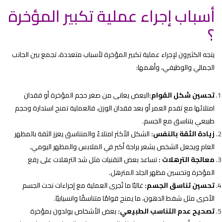
أسباب إجراء عملية تكبير المؤخرة
؟
يتجه الكثيرون لإجراء عملية تكبير المؤخرة لأسباب متعددة، تجمع بين الجانب
الجمالي والوظيفي، وأهمها:
تحسين شكل القوام:
البعض يعانى من صغر حجم المؤخرة أو فقدان
امتلائها مع تقدم العمر أو بعد فقدان الوزن، فالعملية تمنح استدارة وحجم
طبيعي يتناسق مع الجسم.
زيادة الثقة بالنفس:
الشكل الأكثر امتلاءً والمتناسق يعزز الثقة بالمظهر
العام ويجعل الشخص يشعر براحة أكبر في الملابس والمظهر اليومي.
معالجة الترهلات :
تساعد بعض التقنيات مثل شد الترهلات على رفع
المؤخرة وتحسين مظهر الجلد المترهل.
تحسين تناسق الجسم:
غالبًا ما تُجرى العملية مع إجراءات نحت الجسم
الأخرى مثل شفط الدهون، ما يمنح قوامًا متناسقًا وانسيابيًا.
تصحيح عدم التناسب الطبيعي:
بعض الأشخاص يولدون بمؤخرة