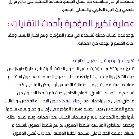
مسطحة أو غير متناسقة مع شكل الجسم، فتساعد العملية على خلق توازن
طبيعي بين الجزء العلوي والسفلي للجسم.
عملية تكبير المؤخرة بأحدث التقنيات :
توجد عدة تقنيات حديثة تُستخدم في تكبير المؤخرة، ويتم اختيار الأنسب وفقًا
لحالة الجسم والهدف من العملية:
تكبير المؤخرة بحقن الدهون الذاتية
:
تتميز عملية تكبير المؤخرة بحقن الدهون الذاتية بأنها تمنح مظهرًا طبيعيًا من
حيث الشكل والملمس، لأنها تعتمد على دهون الجسم نفسه دون استخدام
مواد صناعية، مما يقلل من احتمالية التحسس أو الرفض المناعي. كما
تساهم في تحسين تناسق القوام بالكامل، حيث يتم شفط الدهون من
مناطق تعاني من تراكمات مثل
إجراء شفط دهون البطن
أو الفخذين، وبالتالي
تجمع العملية بين نحت الجسم وتكبير المؤخرة في إجراء واحد. وتُعرف نتائجها
بأنها طويلة الأمد عند الالتزام بتعليمات الطبيب بعد العملية. ويتم تقييم الحالة
وتحديد المناطق المناسبة لشفط الدهون، ثم يتم شفط الدهون باستخدام
تقنيات دقيقة للحفاظ على سلامة الخلايا الدهنية. بعد ذلك تُنقى الدهون