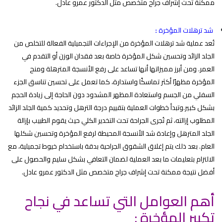
ممكنة تحت إشراف جراح متخصص مثل
الدكتور عمرو عادل
.
شد ترهلات المؤخرة
:
تُعد عملية شد ترهلات المؤخرة من الإجراءات التجميلية الفعالة للتخلص من
الجلد الزائد وتحسين شكل المؤخرة خاصة بعد فقدان الوزن أو التقدم في
العمر. ومن أبرز مميزاتها أنها تساعد على رفع الأنسجة المترهلة ومنح
المؤخرة مظهرًا أكثر تماسكًا واستدارة، كما تعمل على تحسين تناسق الجزء
السفلي من الجسم واستعادة المظهر المشدود دون الحاجة إلى زيادة الحجم
بشكل كبير.وتبدأ خطوات العملية بتقييم درجة الترهل وتحديد كمية الجلد الزائد
المطلوب إزالته، ثم تُجرى الجراحة تحت التخدير الكلي حيث يقوم الطبيب بإزالة
الجلد المترهل وإعادة شد الأنسجة المحيطة لرفع المؤخرة وتحسين شكلها
العام. بعد ذلك يتم إغلاق الشقوق الجراحية بدقة باستخدام خيوط تجميلية، مع
الالتزام بتعليمات ما بعد العملية لضمان التعافي بشكل سليم والحصول على
أفضل نتيجة ممكنة تحت إشراف جراح متخصص مثل
الدكتور عمرو عادل
.
أهم العوامل التي تساعد في نجاح
تكبير المؤخرة :