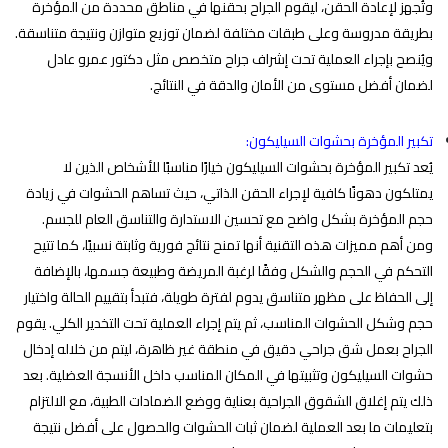
وتُجهز لإعادة الحقن، ليقوم الجراح بحقنها في مناطق محددة من المؤخرة
بطريقة مدروسة وعلى طبقات مختلفة لضمان توزيع متوازن ونتيجة متناسقة.
ويُنصح بإجراء العملية تحت إشراف جراح متخصص مثل
دكتور عمرو عادل
لضمان أفضل مستوى من الأمان والدقة في النتائج.
تكبير المؤخرة بحشوات السيليكون:
يُعد تكبير المؤخرة بحشوات السيليكون خيارًا مناسبًا للأشخاص الذين لا
يمتلكون دهونًا كافية لإجراء الحقن الذاتي، حيث تساهم الحشوات في زيادة
حجم المؤخرة بشكل واضح مع تحسين الاستدارة والتناسق العام للجسم.
ومن أهم مميزات هذه التقنية أنها تمنح نتائج فورية وثابتة نسبيًا، كما تتيح
التحكم في الحجم والشكل وفقًا لرغبة المريضة وطبيعة جسمها، بالإضافة
إلى الحفاظ على مظهر متناسق يدوم لفترة طويلة، فتبدأ بتقييم الحالة واختيار
حجم وشكل الحشوات المناسب، ثم يتم إجراء العملية تحت التخدير الكلي. يقوم
الجراح بعمل شق جراحي دقيق في منطقة غير ظاهرة، ليتم من خلاله إدخال
حشوات السيليكون وتثبيتها في المكان المناسب داخل الأنسجة العضلية. بعد
ذلك يتم إغلاق الشقوق الجراحية بعناية ووضع الضمادات الطبية، مع الالتزام
بتعليمات ما بعد العملية لضمان ثبات الحشوات والحصول على أفضل نتيجة