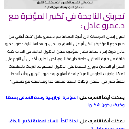
تجربتي الناجحة في تكبير المؤخرة مع
د.عمرو عادل :
تقول إحدى المريضات التى أجرت العملية مع د.عمرو عادل “كنت أعاني من
صغر حجم المؤخرة بشكل أثر على تناسق جسمي، وبعد استشارة دكتور عمرو
عادل قررت إجراء عملية تكبير المؤخرة بحقن الدهون الذاتية. في البداية كنت
قلقة من فترة التعافي، خاصة طريقة النوم، لكن الطبيب أكد لي أن النوم على
البطن أو الجانبين ضروري للحفاظ على الدهون المحقونة. التزمت بالتعليمات
تمامًا، وتجنبت الجلوس المباشر لعدة أسابيع. بعد مرور شهرين بدأت ألاحظ
تحسنًا كبيرًا في الشكل، وكانت النتيجة طبيعية جدًا ومتناسقة مع جسمي.”
يمكنك أيضاً التعرف على:
المؤخرة البرازيلية ومدة التعافى بعدها
وكيف يكون شكلها
يمكنك أيضاً التعرف على:
لماذا تلجأ النساء لعملية تكبير الأرداف
مع د.عمرو عادل
؟