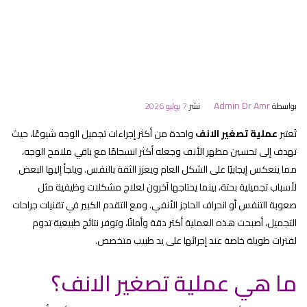
Admin Dr Amr
بواسطة
نشر
7 يوليو 2026
تُعتبر
عملية تصغير الانف
واحدة من أكثر إجراءات تجميل الوجه شيوعًا، حيث
تهدف إلى تحسين مظهر الأنف وجعله أكثر انسجامًا مع باقي ملامح الوجه،
مما ينعكس إيجابيًا على الشكل العام ويعزز الثقة بالنفس. ويلجأ إليها البعض
لأسباب تجميلية بحتة، بينما يحتاجها آخرون لعلاج مشكلات وظيفية مثل
صعوبة التنفس أو انحراف الحاجز الأنفي. ومع التقدم الكبير في تقنيات جراحات
التجميل، أصبحت هذه العملية أكثر دقة وأمانًا، وتوفر نتائج طبيعية تدوم
لفترات طويلة خاصة عند إجرائها على يد طبيب متخصص.
ما هي عملية تصغير الانف؟