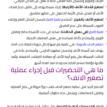
النزيف والتورم وتحسين دقة العمل، لكنه لا يُغني عن التدخل الجراحي.
تصغير فتحات الأنف (الأرنبة):
إجراء بسيط يهدف إلى تقليل حجم فتحات
الأنف أو تعديل شكل الأرنبة للحصول على مظهر متناسق.
تصغير الأنف بالفيلر :
تُستخدم
تقنية الفيلر
لتحسين الشكل العام وإخفاء
العيوب البسيطة مثل عدم التناسق.
تقنية الفيزر
(في بعض الحالات):
تساعد في نحت الأنسجة بدقة وتقليل
التورم، وتُستخدم كأداة مساعدة في بعض العمليات الحديثة.
تصغير الانف بالخيوط
: هي تقنية يتم فيها إدخال خيوط دقيقة تحت الجلد
بهدف شد أنسجة الأنف وتحسين مظهره الخارجي. وتُستخدم عادة في
الحالات البسيطة مثل رفع أرنبة الأنف أو معالجة الترهلات الخفيفة، وتُعد
نتائجها مؤقتة تستمر لفترة محدودة تمتد لعدة أشهر.
ما هي التحضيرات قبل إجراء عملية
تصغير الانف؟
التحضير الجيد قبل عملية تصغير الانف يلعب دورًا مهمًا في نجاح العملية
وتقليل المضاعفات، ويشمل عدة خطوات أساسية:
إجراء الفحوصات الطبية اللازمة:
مثل تحاليل الدم وتقييم الحالة الصحية