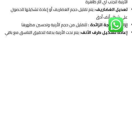
الأرنبة لتجنب أي آثار ظاهرة
تعديل الغضاريف:
يتم تقليل حجم الغضاريف أو إعادة تشكيلها للحصول
على شكل أنف أدق
إزالة الأنسجة الزائدة :
للتقليل من حجم الأرنبة وتحسين مظهرها
إعادة تشكيل طرف الأنف:
يتم نحت الأرنبة بدقة لتحقيق التناسق مع باقي
ملامح الوجه
إغلاق الشقوق:
باستخدام غرز تجميلية دقيقة تساعد على التئام سريع دون
آثار واضحة
وضع دعامة أو لاصق طبي:
للحفاظ على الشكل الجديد ودعم الأنف خلال
فترة التعافي
كم نسبة نجاح عملية تصغير الانف؟
تُعد عملية تصغير الأنف من العمليات ذات نسب النجاح المرتفعة، حيث تتراوح
نسبة النجاح عادة بين 85% إلى 95% في معظم الحالات، وقد تتجاوز ذلك عند
إجرائها على يد جراح مثل
د.عمرو عادل جراح تجميل انف ذو خبرة
ومع
الالتزام بالتعليمات الطبية قبل وبعد العملية . وتعتمد هذه النسبة على عدة
عوامل مثل خبرة الطبيب، طبيعة الأنف (عظمي أو لحمي)، مرونة الجلد،
والحالة الصحية العامة للمريض، بالإضافة إلى مدى التزامه بفترة التعافي، مما