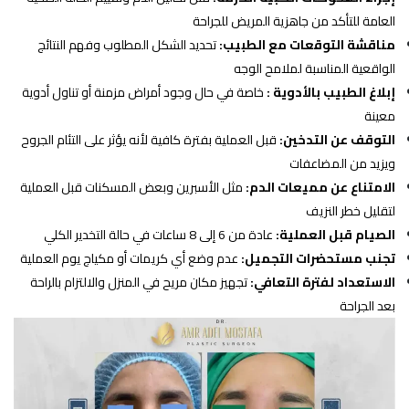
العامة للتأكد من جاهزية المريض للجراحة
مناقشة التوقعات مع الطبيب:
تحديد الشكل المطلوب وفهم النتائج
الواقعية المناسبة لملامح الوجه
إبلاغ الطبيب بالأدوية :
خاصة في حال وجود أمراض مزمنة أو تناول أدوية
معينة
التوقف عن التدخين:
قبل العملية بفترة كافية لأنه يؤثر على التئام الجروح
ويزيد من المضاعفات
الامتناع عن مميعات الدم:
مثل الأسبرين وبعض المسكنات قبل العملية
لتقليل خطر النزيف
الصيام قبل العملية:
عادة من 6 إلى 8 ساعات في حالة التخدير الكلي
تجنب مستحضرات التجميل:
عدم وضع أي كريمات أو مكياج يوم العملية
الاستعداد لفترة التعافي:
تجهيز مكان مريح في المنزل والالتزام بالراحة
بعد الجراحة