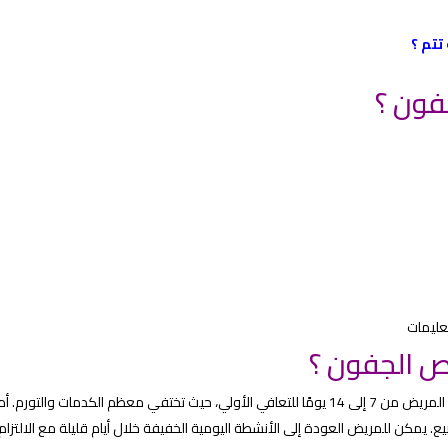
تتم
؟
فون ؟
تعليمات
ص الجفون ؟
تختلف مدة التعافي من شخص لآخر، لكن في المتوسط يحتاج المريض من 7 إلى 14 يومًا للتعافي الأولي، حيث تختفي معظم الكدمات والتورم. أ
ع. يمكن للمريض العودة إلى الأنشطة اليومية الخفيفة خلال أيام قليلة مع الالتزام