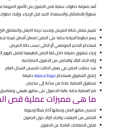
تُعد معرفة خطوات عملية قص الجفون من الأمور المهمة لكل 
شعورًا بالاطمئنان والاستعداد الجيد قبل الإجراء. وإليك خطو
تقييم شامل لحالة المريض وتحديد درجة الترهل والمناطق التي
رسم خطوط الجراحة بدقة على الجفن لضمان أفضل نتيجة تجمي
استخدام التخدير الموضعي أو الكلي حسب حالة المريض
إجراء شقوق دقيقة داخل ثنايا الجفن الطبيعية لتقليل ظهور الن
إزالة الجلد الزائد والتخلص من الدهون المتراكمة
شد عضلات الجفن في بعض الحالات لتحسين الشكل العام
إغلاق الشقوق باستخدام
خيوط تجميلية
دقيقة
تستغرق العملية عادة من ساعة إلى ساعتين
تتم العملية بدقة عالية للحصول على مظهر طبيعي ومتناسق
ما هى مميزات عملية قص الج
تحسين مظهر العين وجعلها أكثر شبابًا وحيوية
التخلص من الترهلات والجلد الزائد حول الجفون
تقليل الانتفاخات الناتجة عن الدهون