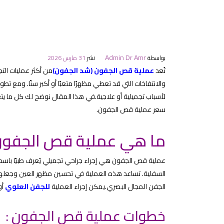
Admin Dr Amr
بواسطة
نشر
31 مارس 2026
تُعد
عملية قص الجفون (شد الجفون)
من أكثر عمليات الت
والانتفاخات التي قد تعطي مظهرًا متعبًا أو أكبر سنًا. ومع تطور
لأسباب تجميلية أو علاجية.في هذا المقال نوضح لك كل ما يتع
سعر عملية قص الجفون.
ما هي عملية قص الجفون
عملية قص الجفون هي إجراء جراحي تجميلي يُعرف طبيًا باسم “ر
السفلية. تساعد هذه العملية في تحسين مظهر العين وجعلها تب
الجفن المجال البصري.يمكن إجراء العملية
للجفن العلوي
أو
خطوات عملية قص الجفون :