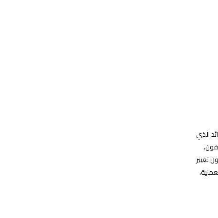
ئد الذي
جفون،
ن تغيير
عملية،