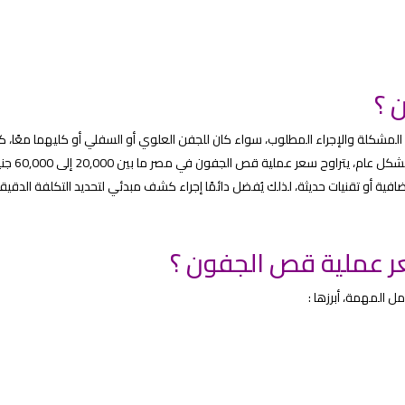
 ؟
كلة والإجراء المطلوب، سواء كان للجفن العلوي أو السفلي أو كليهما معًا، كما
بمستوى المركز الطبي وخبرة الجراح والتقنيات المستخدمة. وبشكل عام، يتراوح سعر 
افية أو تقنيات حديثة، لذلك يُفضل دائمًا إجراء كشف مبدئي لتحديد التكلفة الدقيق
ر عملية قص الجفون ؟
 المهمة، أبرزها :