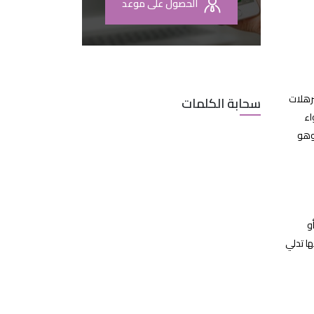
الحصول على موعد
رهلات
سحابة الكلمات
اء
 وهو
و
ا تدلي