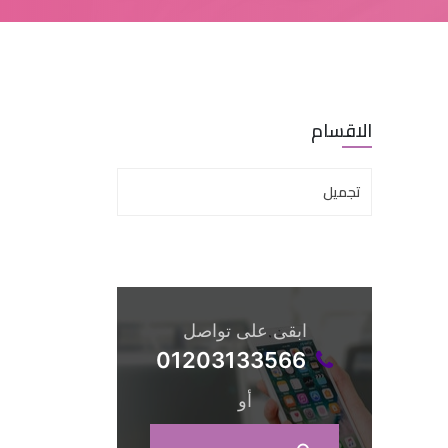
الاقسام
تجميل
ابقى على تواصل
01203133566
أو