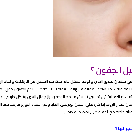
يل الجفون
؟
تحسين مظهر العين والوجه بشكل عام، حيث يتم التخلص من الترهلات والجلد الزا
ابًا وحيوية. كما تساعد العملية في إزالة الانتفاخات الناتجة عن تراكم الدهون حول ال
لك، تساهم العملية في تحسين تناسق ملامح الوجه وإبراز جمال العين بشكل طبيعي دو
جال الرؤية إذا كان تدلي الجفن يؤثر على النظر. ومع اختفاء التورم تدريجيًا بعد ال
 طويلة خاصة مع الحفاظ على نمط حياة صحي.
جرائها
؟