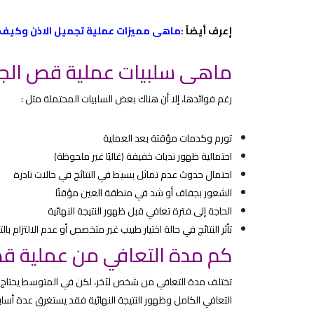
إعرف أيضاً :
ماهى مميزات عملية تجميل الاذن وكيف 
ماهى سلبيات عملية قص الج
رغم فوائدها، إلا أن هناك بعض السلبيات المحتملة مثل :
تورم وكدمات مؤقتة بعد العملية
احتمالية ظهور ندبات خفيفة (غالبًا غير ملحوظة)
احتمال حدوث عدم تماثل بسيط في النتائج في حالات نادرة
الشعور بجفاف أو شد في منطقة العين مؤقتًا
الحاجة إلى فترة تعافي قبل ظهور النتيجة النهائية
تأثر النتائج في حالة اختيار طبيب غير متخصص أو عدم الالتزام بال
كم مدة التعافي من عملية ق
التعافي الكامل وظهور النتيجة النهائية فقد يستغرق عدة أسابي