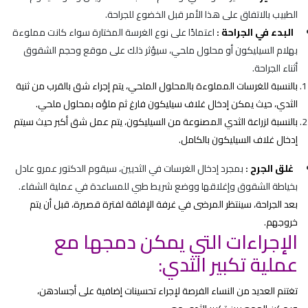
الطبيب بالاتفاق على هذا الأمر قبل الخضوع للجراحة.
البدء في الجراحة :
اعتمادًا على نوع الغرسة المختارة سواء كانت مملوءة
بهلام السيليكون أو محلول ملحي، سيؤثر ذلك على موقع وحجم الشقوق
أثناء الجراحة.
بالنسبة للغرسات المملوءة بالمحلول الملحي،
يتم إجراء شق بالقرب من ثنية
الثدي، حيث يمكن إدخال غلاف سيليكون فارغ ثم ملؤه بمحلول ملحي.
بالنسبة لزراعة الثدي المصنوعة من السيليكون،
يتم عمل شق أكبر حيث سيتم
إدخال غلاف السيليكون بالكامل.
غلق الجرح :
بمجرد إدخال الغرسات في الثديين، سيقوم الدكتور عمرو عادل
بخياطة الشقوق وإغلاقها ووضع شريط طبي للمساعدة في عملية الشفاء.
بعد الجراحة، سينتظر المرضى في غرفة الإفاقة لفترة قصيرة، قبل أن يتم
خروجهم.
الإجراءات التي يمكن دمجها مع
عملية تكبير الثدي:
تغتنم العديد من النساء الفرصة لإجراء تحسينات إضافية على أجسادهن،