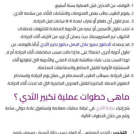
التوقف عن التدخين قبل العملية بستة أسابيع.
يقوم الطبيب بطلب بعض الفحوصات والاشاعات للتأكد من سلامة الثدي.
عدم تناول أي طعام أو شراب لمدة 6-8 ساعات قبل الجراحة.
تجنب تناول الأسبرين أو غيره من الأدوية المضادة للالتهابات (مضادات
الالتهاب غير الستيرويدية)، حيث يمكن أن تزيد من النزيف أثناء الجراحة.
قد ينصحك
الدكتور عمرو عادل افضل دكتور تكبير الثدي
أيضًا بالتوقف عن
تناول أدوية أخرى، اعتمادًا على ما إذا كانت تسبب مضاعفات أثناء الجراحة أم لا،
لهذا السبب يجب عليك مناقشة تاريخك الصحي والأدوية التي تتناولها أثناء
الاستشارة الأولية لتقليل المخاطر والمضاعفات المحتملة.
قبل الجراحة، سيطلب الطبيب الاستحمام في صباح يوم الجراحة واستخدام
الصابون المضاد للبكتيريا لتقليل العدوى البكتيرية التي قد تحدث أثناء الجراحة.
ماهى خطوات عملية تكبير الثدي ؟
يتم إجراء
جراحة الثدي
في غرفة عمليات معقمة وتستغرق عادة حوالي ساعة
وتتم من خلال الخطوات التالية:
التخدير :
التخدير الموضعي أو العام حسب حالة المريض وسوف يقوم