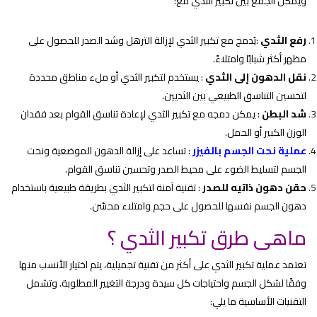
ويمكن الجمع بين تكبير الثدي مع:
رفع الثدي
:يُدمج مع تكبير الثدي لإزالة الترهل وشد الصدر للحصول على
مظهر أكثر شبابًا وامتلاءً.
نقل الدهون إلى الثدي
: يستخدم لتكبير الثدي أو ملء مناطق محددة
لتحسين التناسق الطبيعي بين الثديين.
شد البطن
: يمكن دمجه مع تكبير الثدي لإعادة تناسق القوام بعد فقدان
الوزن الكبير أو الحمل.
عملية نحت الجسم بالفيزر
: تساعد على إزالة الدهون الموضعية ونحت
الجسم لتسليط الضوء على محيط الصدر وتحسين تناسق القوام.
حقن دهون ذاتيه للصدر
: تقنية آمنة لتكبير الثدي بطريقة طبيعية باستخدام
دهون الجسم نفسها للحصول على حجم وامتلاء محسّن.
ماهى طرق تكبير الثدي ؟
تعتمد عملية تكبير الثدي على أكثر من تقنية تجميلية، يتم اختيار الأنسب منها
وفقًا لشكل الجسم واحتياجات كل سيدة ودرجة التغيير المطلوبة. وتشمل
التقنيات الأساسية ما يلي: