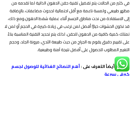
في كثير من الحالات يتم تفضيل تقنية حقن الدهون الذاتية لما تقدمه من
مظهر طبيعي ولمسة ناعمة مع أقل احتمالية لحدوث مضاعفات، بالإضافة
إلى الاستفادة من نحت مناطق الجسم أثناء عملية شفط الدهون.
ومع ذلك،
قد تكون الحشوات خيارًا أفضل لمن ترغب في زيادة كبيرة في الحجم أو لمن لا
تمتلك كمية كافية من الدهون للحقن، لذلك يتم تحديد التقنية المناسبة بناءً
على تقييم دقيق يقوم به الجراح
من حيث طبيعة الثدي، مرونة الجلد، وحجم
التغيير المطلوب للحصول على أفضل نتيجة آمنة وطبيعية.
يمكنك أيضاً التعرف على :
أهم النصائح الغذائية للوصول لجسم
كيرفى بسرعة
شكل الثدي بعد عملية التكبير
مباشرة:
يكون الثدي أكثر ارتفاعًا وصلابة بسبب التورم.
قد يبدو الجزء العلوي من الثدي ممتلئًا أكثر من الطبيعي.
يظهر بعض الاحمرار والكدمات الخفيفة حول المنطقة، وهو أمر مؤقت.