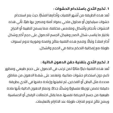
1. تكبير الثدي باستخدام الحشوات :
تُعد هذه الطريقة من أشهر التقنيات وأكثرها انتشارًا، حيث يتم استخدام
حشوات سيليكون أو محلول ملحي بمواد آمنة ومصرح بها طبيًا. تأتي هذه
الحشوات بأحجام وأشكال وملامس مختلفة، مما يسمح للطبيبة أو الجراح
باختيار ما يناسب شكل الصدر وهيكل الجسم للحصول على حجم أكبر وشكل
أكثر امتلاءً وثباتًا. وتتميز هذه التقنية بنتائج واضحة وفورية تدوم لسنوات
طويلة مع إمكانية التحكم بدقة في الحجم والشكل.
2. تكبير الثدي بتقنية حقن الدهون الذاتية :
تُعد هذه التقنية خيارًا مثاليًا لمن ترغب في الحصول على حجم طبيعي ومظهر
ناعم دون استخدام حشوات صناعية. وتعتمد على شفط الدهون من مناطق
محددة مثل البطن أو الفخذين، ثم تنقيتها وإعادة حقنها في الثدي بطريقة
دقيقة تضمن توزيعًا متساويًا وشكلًا جذابًا. وتمتاز الدهون الذاتية بأنها مادة
طبيعية من جسم المريضة نفسها، مما يقلل احتمالات الرفض أو الحساسية
ويمنح نتائج تدوم لفترات طويلة عند الالتزام بالتعليمات.