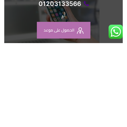
01203133566
أو
الحصول على موعد
سحابة الكلمات